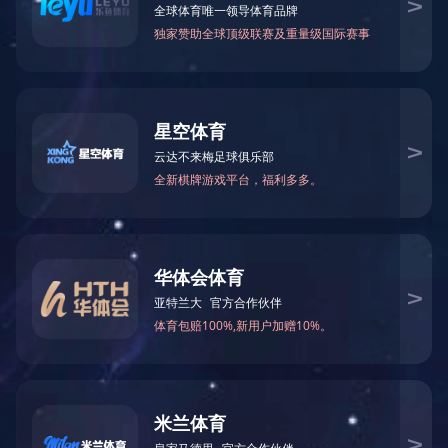
营
业
务
项
目
案
例
新
闻
动
态
员
工
天
地